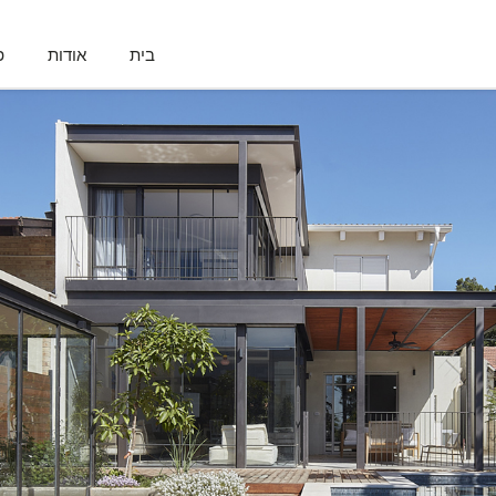
בית
אודות
פ